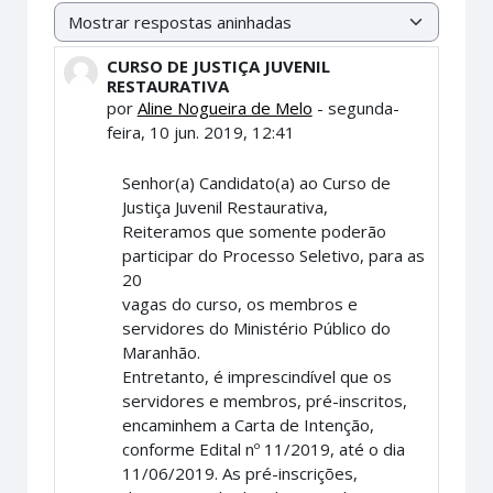
Modo de visualização
CURSO DE JUSTIÇA JUVENIL
Número de respostas: 0
RESTAURATIVA
por
Aline Nogueira de Melo
-
segunda-
feira, 10 jun. 2019, 12:41
Senhor(a) Candidato(a) ao Curso de
Justiça Juvenil Restaurativa,
Reiteramos que somente poderão
participar do Processo Seletivo, para as
20
vagas do curso, os membros e
servidores do Ministério Público do
Maranhão.
Entretanto, é imprescindível que os
servidores e membros, pré-inscritos,
encaminhem a Carta de Intenção,
conforme Edital nº 11/2019, até o dia
11/06/2019. As pré-inscrições,