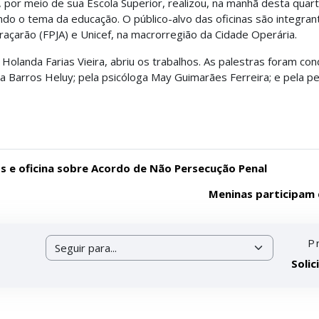
 por meio de sua Escola Superior, realizou, na manhã desta quarta
do o tema da educação. O público-alvo das oficinas são integran
raçarão (FPJA) e Unicef, na macrorregião da Cidade Operária.
 Holanda Farias Vieira, abriu os trabalhos. As palestras foram co
Barros Heluy; pela psicóloga May Guimarães Ferreira; e pela p
s e oficina sobre Acordo de Não Persecução Penal
Meninas participam 
P
Seguir para...
Solic