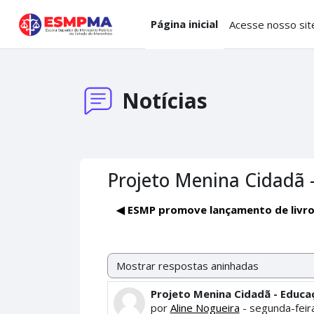
Ir para o conteúdo principal
Página inicial
Acesse nosso sit
Notícias
Projeto Menina Cidadã 
◀︎ ESMP promove lançamento de livro
Modo de visualização
Projeto Menina Cidadã - Educa
Número de respostas: 0
por
Aline Nogueira
-
segunda-feira