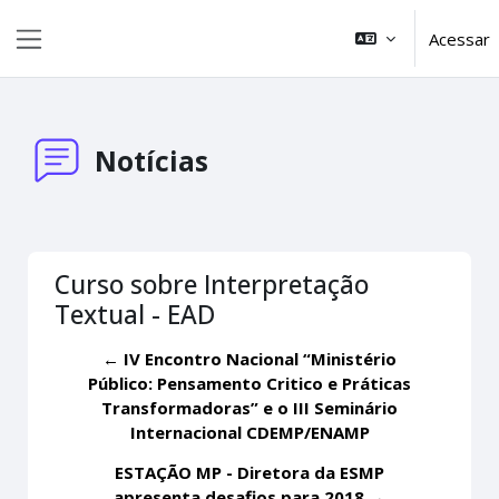
Ir para o conteúdo principal
Acessar
Painel lateral
Notícias
Curso sobre Interpretação
Textual - EAD
← IV Encontro Nacional “Ministério
Público: Pensamento Critico e Práticas
Transformadoras” e o III Seminário
Internacional CDEMP/ENAMP
ESTAÇÃO MP - Diretora da ESMP
apresenta desafios para 2018 →