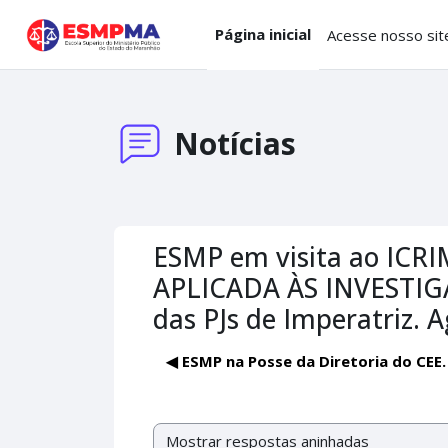
Ir para o conteúdo principal
Página inicial
Acesse nosso sit
Notícias
ESMP em visita ao ICRI
APLICADA ÀS INVESTIGA
das PJs de Imperatriz. 
◀︎ ESMP na Posse da Diretoria do CE