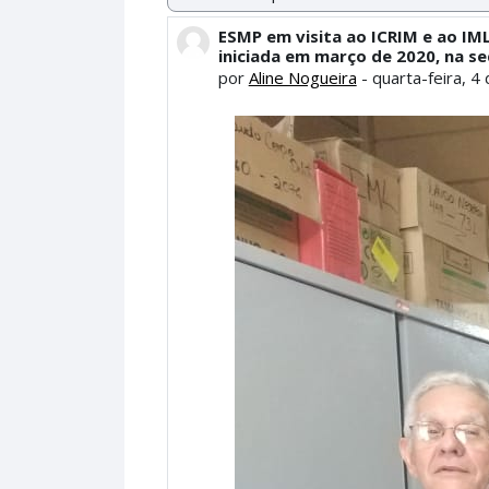
Modo de visualização
ESMP em visita ao ICRIM e ao I
Número de respostas: 0
iniciada em março de 2020, na se
por
Aline Nogueira
-
quarta-feira, 4