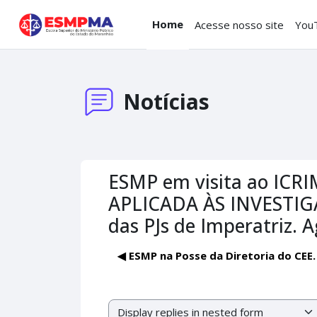
Skip to main content
Home
Acesse nosso site
You
Notícias
ESMP em visita ao ICRI
APLICADA ÀS INVESTIGA
das PJs de Imperatriz. 
◀︎ ESMP na Posse da Diretoria do CE