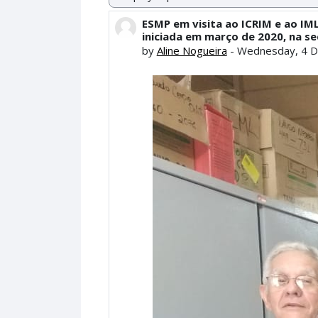
Display mode
ESMP em visita ao ICRIM e ao I
Number of replies: 0
iniciada em março de 2020, na se
by
Aline Nogueira
-
Wednesday, 4 D