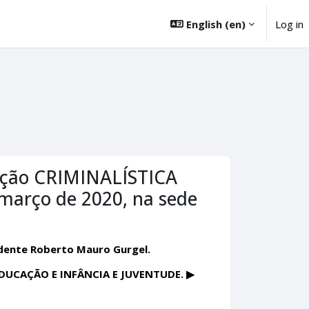
English ‎(en)‎
Log in
zação CRIMINALÍSTICA
arço de 2020, na sede
idente Roberto Mauro Gurgel.
UCAÇÃO E INFÂNCIA E JUVENTUDE. ▶︎