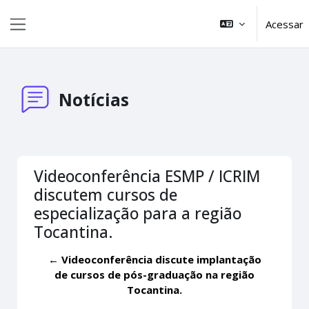
Ir para o conteúdo principal
Acessar
Painel lateral
Notícias
Videoconferência ESMP / ICRIM
discutem cursos de
especialização para a região
Tocantina.
← Videoconferência discute implantação
de cursos de pós-graduação na região
Tocantina.