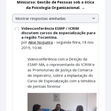
Minicurso: Gestão de Pessoas sob a ótica
da Psicologia Organizacional. →
Modo de visualização
Videoconferência ESMP / ICRIM
Número de respostas: 0
discutem cursos de especialização para
a região Tocantina.
por
Aline Nogueira
-
segunda-feira, 18 nov.
2019, 10:46
Videoconferência com a Direção da
ESMP-MA, o representante do ICRIM e
as Promotorias de Justiça da Comarca
de Imperatriz, sobre a implantação do
Curso de Especialização com a temática
de perícias forense